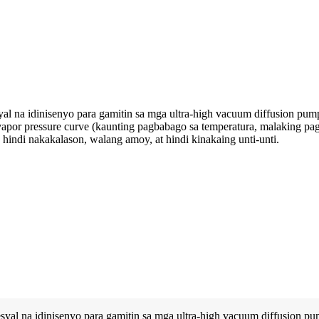
a idinisenyo para gamitin sa mga ultra-high vacuum diffusion pump. It
na vapor pressure curve (kaunting pagbabago sa temperatura, malaking p
 hindi nakakalason, walang amoy, at hindi kinakaing unti-unti.
 na idinisenyo para gamitin sa mga ultra-high vacuum diffusion pump.