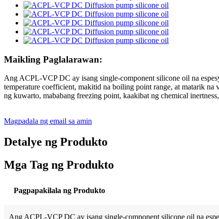
Maikling Paglalarawan:
Ang ACPL-VCP DC ay isang single-component silicone oil na espesyal n
temperature coefficient, makitid na boiling point range, at matarik 
ng kuwarto, mababang freezing point, kaakibat ng chemical inertness,
Magpadala ng email sa amin
Detalye ng Produkto
Mga Tag ng Produkto
Pagpapakilala ng Produkto
Ang ACPL-VCP DC ay isang single-component silicone oil na espesyal