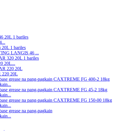
...
UTING LANGIS 46 ...
0 20L...
R 220 20L
ain...
ain...
ain...
ain...