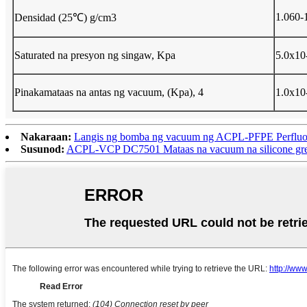
1.060-
Densidad (25℃) g/cm3
Saturated na presyon ng singaw, Kpa
5.0x10
Pinakamataas na antas ng vacuum, (Kpa), 4
1.0x10
Nakaraan:
Langis ng bomba ng vacuum ng ACPL-PFPE Perfluo
Susunod:
ACPL-VCP DC7501 Mataas na vacuum na silicone gr