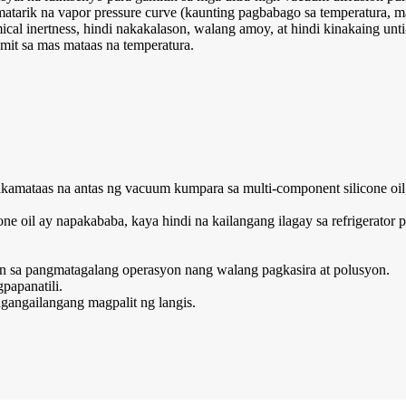
at matarik na vapor pressure curve (kaunting pagbabago sa temperatura,
cal inertness, hindi nakakalason, walang amoy, at hindi kinakaing unti
it sa mas mataas na temperatura.
akamataas na antas ng vacuum kumpara sa multi-component silicone oil,
ne oil ay napakababa, kaya hindi na kailangang ilagay sa refrigerator p
daan sa pangmatagalang operasyon nang walang pagkasira at polusyon.
papanatili.
gangailangang magpalit ng langis.