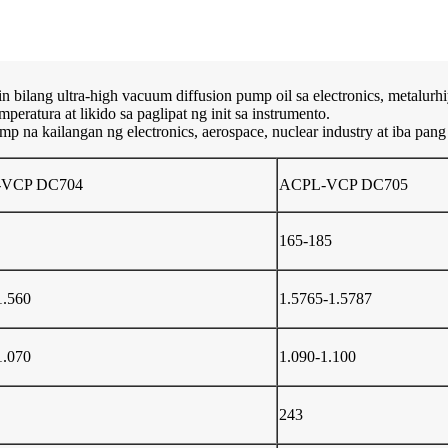
ilang ultra-high vacuum diffusion pump oil sa electronics, metalurhiy
eratura at likido sa paglipat ng init sa instrumento.
mp na kailangan ng electronics, aerospace, nuclear industry at iba pang 
-VCP DC704
ACPL-VCP DC705
165-185
1.560
1.5765-1.5787
1.070
1.090-1.100
243