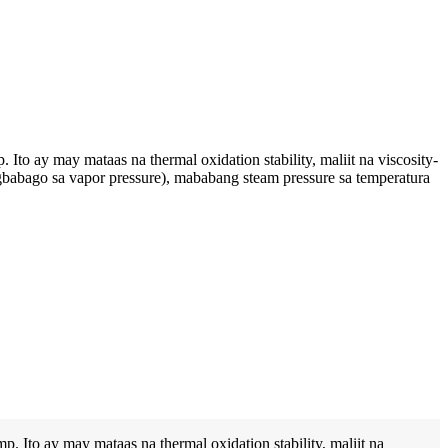
o ay may mataas na thermal oxidation stability, maliit na viscosity-
agbabago sa vapor pressure), mababang steam pressure sa temperatura
 Ito ay may mataas na thermal oxidation stability, maliit na