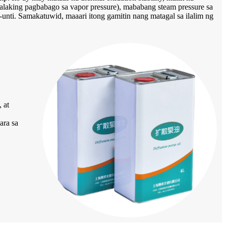
 malaking pagbabago sa vapor pressure), mababang steam pressure sa
-unti. Samakatuwid, maaari itong gamitin nang matagal sa ilalim ng
 at
ara sa