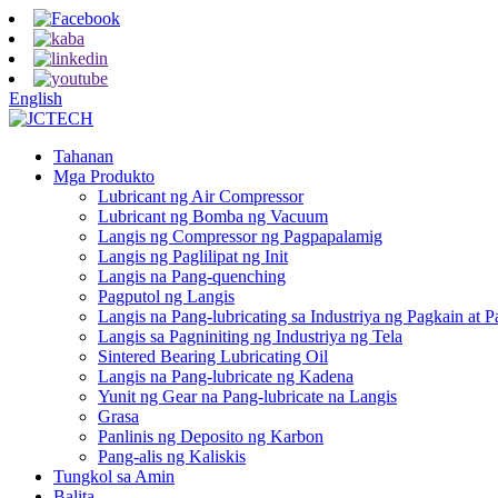
English
Tahanan
Mga Produkto
Lubricant ng Air Compressor
Lubricant ng Bomba ng Vacuum
Langis ng Compressor ng Pagpapalamig
Langis ng Paglilipat ng Init
Langis na Pang-quenching
Pagputol ng Langis
Langis na Pang-lubricating sa Industriya ng Pagkain at 
Langis sa Pagniniting ng Industriya ng Tela
Sintered Bearing Lubricating Oil
Langis na Pang-lubricate ng Kadena
Yunit ng Gear na Pang-lubricate na Langis
Grasa
Panlinis ng Deposito ng Karbon
Pang-alis ng Kaliskis
Tungkol sa Amin
Balita