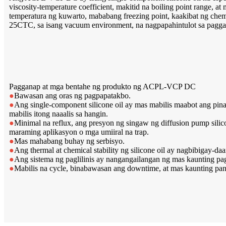
viscosity-temperature coefficient, makitid na boiling point range, 
temperatura ng kuwarto, mababang freezing point, kaakibat ng chemi
25CTC, sa isang vacuum environment, na nagpapahintulot sa paggam
Pagganap at mga bentahe ng produkto ng ACPL-VCP DC
●
Bawasan ang oras ng pagpapatakbo.
●
Ang single-component silicone oil ay mas mabilis maabot ang pin
mabilis itong naaalis sa hangin.
●
Minimal na reflux, ang presyon ng singaw ng diffusion pump silico
maraming aplikasyon o mga umiiral na trap.
●
Mas mahabang buhay ng serbisyo.
●
Ang thermal at chemical stability ng silicone oil ay nagbibigay-
●
Ang sistema ng paglilinis ay nangangailangan ng mas kaunting pag
●
Mabilis na cycle, binabawasan ang downtime, at mas kaunting pan