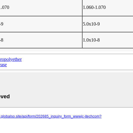
1.070
1.060-1.070
-9
5.0x10-9
-8
1.0x10-8
ropolyether
ease