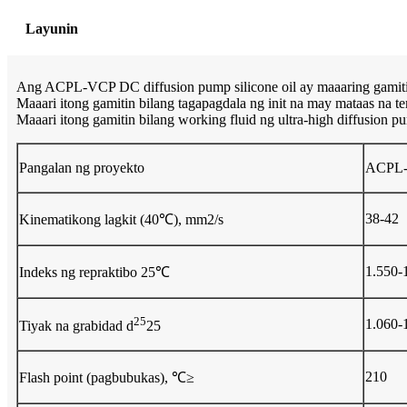
Layunin
Ang ACPL-VCP DC diffusion pump silicone oil ay maaaring gamitin b
Maaari itong gamitin bilang tagapagdala ng init na may mataas na temp
Maaari itong gamitin bilang working fluid ng ultra-high diffusion pu
Pangalan ng proyekto
ACPL
38-42
Kinematikong lagkit (40℃), mm2/s
1.550-
Indeks ng repraktibo 25℃
25
1.060-
Tiyak na grabidad d
25
210
Flash point (pagbubukas), ℃≥