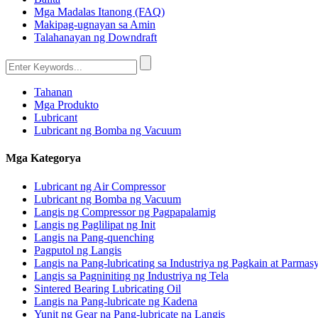
Mga Madalas Itanong (FAQ)
Makipag-ugnayan sa Amin
Talahanayan ng Downdraft
Tahanan
Mga Produkto
Lubricant
Lubricant ng Bomba ng Vacuum
Mga Kategorya
Lubricant ng Air Compressor
Lubricant ng Bomba ng Vacuum
Langis ng Compressor ng Pagpapalamig
Langis ng Paglilipat ng Init
Langis na Pang-quenching
Pagputol ng Langis
Langis na Pang-lubricating sa Industriya ng Pagkain at Parmas
Langis sa Pagniniting ng Industriya ng Tela
Sintered Bearing Lubricating Oil
Langis na Pang-lubricate ng Kadena
Yunit ng Gear na Pang-lubricate na Langis